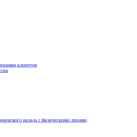
лениями клиентов
ссии
анковского вклада с физическими лицами