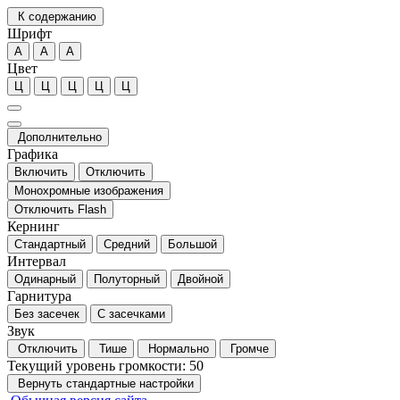
К содержанию
Шрифт
А
А
А
Цвет
Ц
Ц
Ц
Ц
Ц
Дополнительно
Графика
Включить
Отключить
Монохромные изображения
Отключить Flash
Кернинг
Стандартный
Средний
Большой
Интервал
Одинарный
Полуторный
Двойной
Гарнитура
Без засечек
С засечками
Звук
Отключить
Тише
Нормально
Громче
Текущий уровень громкости:
50
Вернуть стандартные настройки