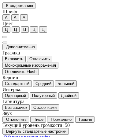
К содержанию
Шрифт
А
А
А
Цвет
Ц
Ц
Ц
Ц
Ц
Дополнительно
Графика
Включить
Отключить
Монохромные изображения
Отключить Flash
Кернинг
Стандартный
Средний
Большой
Интервал
Одинарный
Полуторный
Двойной
Гарнитура
Без засечек
С засечками
Звук
Отключить
Тише
Нормально
Громче
Текущий уровень громкости:
50
Вернуть стандартные настройки