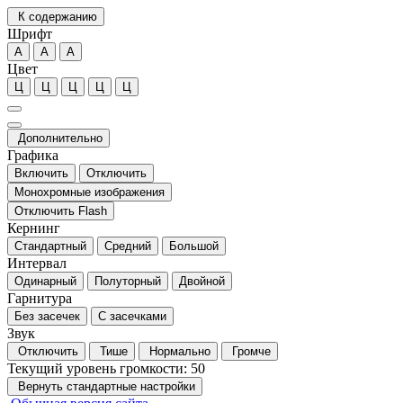
К содержанию
Шрифт
А
А
А
Цвет
Ц
Ц
Ц
Ц
Ц
Дополнительно
Графика
Включить
Отключить
Монохромные изображения
Отключить Flash
Кернинг
Стандартный
Средний
Большой
Интервал
Одинарный
Полуторный
Двойной
Гарнитура
Без засечек
С засечками
Звук
Отключить
Тише
Нормально
Громче
Текущий уровень громкости:
50
Вернуть стандартные настройки